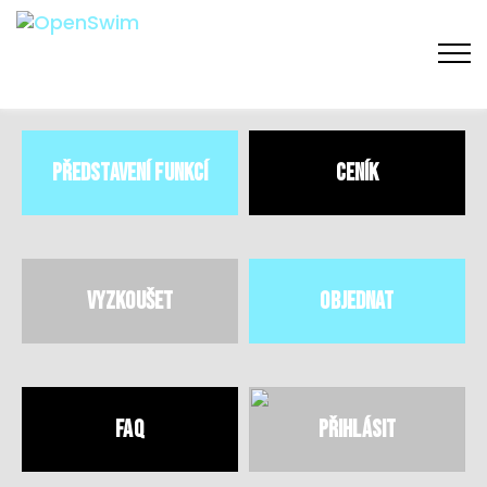
Představení funkcí
Ceník
Vyzkoušet
Objednat
FAQ
Přihlásit